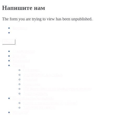
Напишите нам
The form you are trying to view has been unpublished.
Корзина
Меню
О компании
Каталог
Контакты
Услуги
Нашивки
Фирменные наклейки
Шеврон
Вышивка
Шелкография или трафаретная печать
Термоперенос
Полезная информация
Карта климатических условий
Таблица размеров
Новости