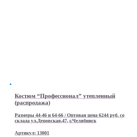
Костюм “Профессионал” утепленный
(распродажа)
Размеры 44-46 и 64-66 / Оптовая цена 6244 руб. со
склада ул.Деповская,47, г.Челябинск
Артикул: 13001