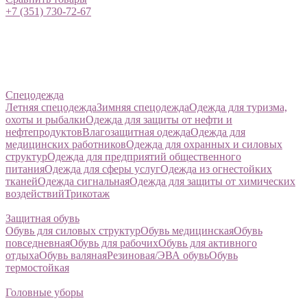
+7 (351) 730-72-67
Спецодежда
Летняя спецодежда
Зимняя спецодежда
Одежда для туризма,
охоты и рыбалки
Одежда для защиты от нефти и
нефтепродуктов
Влагозащитная одежда
Одежда для
медицинских работников
Одежда для охранных и силовых
структур
Одежда для предприятий общественного
питания
Одежда для сферы услуг
Одежда из огнестойких
тканей
Одежда сигнальная
Одежда для защиты от химических
воздействий
Трикотаж
Защитная обувь
Обувь для силовых структур
Обувь медицинская
Обувь
повседневная
Обувь для рабочих
Обувь для активного
отдыха
Обувь валяная
Резиновая/ЭВА обувь
Обувь
термостойкая
Головные уборы