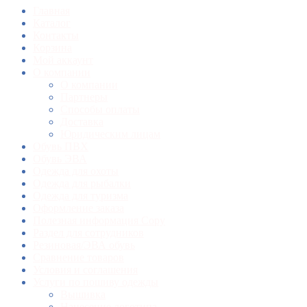
Главная
Каталог
Контакты
Корзина
Мой аккаунт
О компании
О компании
Партнеры
Способы оплаты
Доставка
Юридическим лицам
Обувь ПВХ
Обувь ЭВА
Одежда для охоты
Одежда для рыбалки
Одежда для туризма
Оформление заказа
Полезная информация Copy
Раздел для сотрудников
Резиновая/ЭВА обувь
Сравнение товаров
Условия и соглашения
Услуги по пошиву одежды
Вышивка
Нанесение логотипа