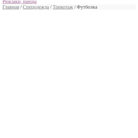
Рюкзаки, ранцы
Главная
/
Спецодежда
/
Трикотаж
/ Футболка