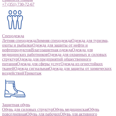
+7 (351) 730-72-67
Спецодежда
Летняя спецодежда
Зимняя спецодежда
Одежда для туризма,
охоты и рыбалки
Одежда для защиты от нефти и
нефтепродуктов
Влагозащитная одежда
Одежда для
медицинских работников
Одежда для охранных и силовых
структур
Одежда для предприятий общественного
питания
Одежда для сферы услуг
Одежда из огнестойких
тканей
Одежда сигнальная
Одежда для защиты от химических
воздействий
Трикотаж
Защитная обувь
Обувь для силовых структур
Обувь медицинская
Обувь
повседневная
Обувь для рабочих
Обувь для активного