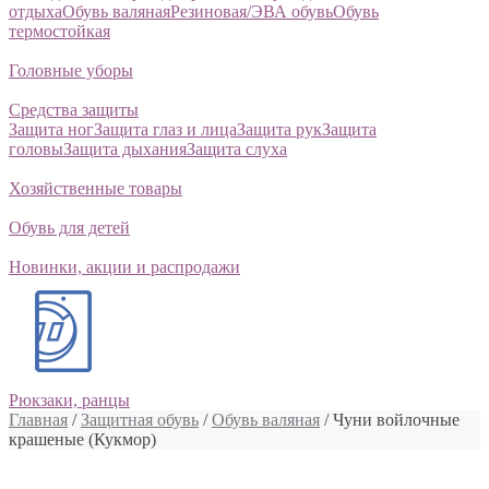
отдыха
Обувь валяная
Резиновая/ЭВА обувь
Обувь
термостойкая
Головные уборы
Средства защиты
Защита ног
Защита глаз и лица
Защита рук
Защита
головы
Защита дыхания
Защита слуха
Хозяйственные товары
Обувь для детей
Новинки, акции и распродажи
Рюкзаки, ранцы
Главная
/
Защитная обувь
/
Обувь валяная
/ Чуни войлочные
крашеные (Кукмор)