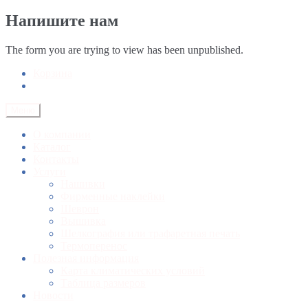
Напишите нам
The form you are trying to view has been unpublished.
Корзина
Меню
О компании
Каталог
Контакты
Услуги
Нашивки
Фирменные наклейки
Шеврон
Вышивка
Шелкография или трафаретная печать
Термоперенос
Полезная информация
Карта климатических условий
Таблица размеров
Новости