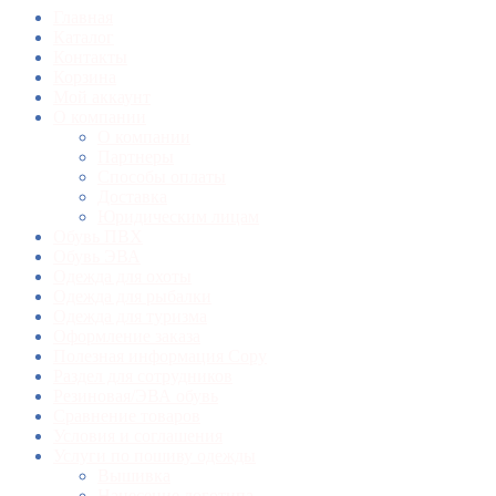
Главная
Каталог
Контакты
Корзина
Мой аккаунт
О компании
О компании
Партнеры
Способы оплаты
Доставка
Юридическим лицам
Обувь ПВХ
Обувь ЭВА
Одежда для охоты
Одежда для рыбалки
Одежда для туризма
Оформление заказа
Полезная информация Copy
Раздел для сотрудников
Резиновая/ЭВА обувь
Сравнение товаров
Условия и соглашения
Услуги по пошиву одежды
Вышивка
Нанесение логотипа