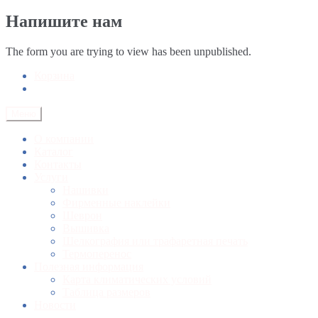
Напишите нам
The form you are trying to view has been unpublished.
Корзина
Меню
О компании
Каталог
Контакты
Услуги
Нашивки
Фирменные наклейки
Шеврон
Вышивка
Шелкография или трафаретная печать
Термоперенос
Полезная информация
Карта климатических условий
Таблица размеров
Новости