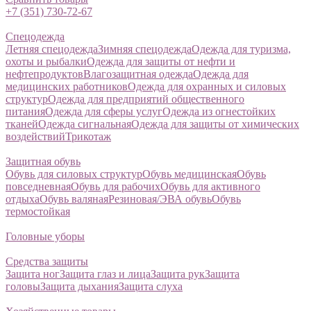
+7 (351) 730-72-67
Спецодежда
Летняя спецодежда
Зимняя спецодежда
Одежда для туризма,
охоты и рыбалки
Одежда для защиты от нефти и
нефтепродуктов
Влагозащитная одежда
Одежда для
медицинских работников
Одежда для охранных и силовых
структур
Одежда для предприятий общественного
питания
Одежда для сферы услуг
Одежда из огнестойких
тканей
Одежда сигнальная
Одежда для защиты от химических
воздействий
Трикотаж
Защитная обувь
Обувь для силовых структур
Обувь медицинская
Обувь
повседневная
Обувь для рабочих
Обувь для активного
отдыха
Обувь валяная
Резиновая/ЭВА обувь
Обувь
термостойкая
Головные уборы
Средства защиты
Защита ног
Защита глаз и лица
Защита рук
Защита
головы
Защита дыхания
Защита слуха