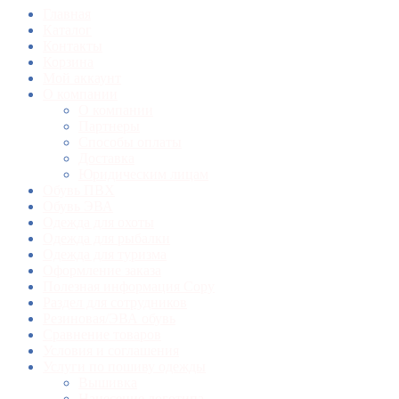
Главная
Каталог
Контакты
Корзина
Мой аккаунт
О компании
О компании
Партнеры
Способы оплаты
Доставка
Юридическим лицам
Обувь ПВХ
Обувь ЭВА
Одежда для охоты
Одежда для рыбалки
Одежда для туризма
Оформление заказа
Полезная информация Copy
Раздел для сотрудников
Резиновая/ЭВА обувь
Сравнение товаров
Условия и соглашения
Услуги по пошиву одежды
Вышивка
Нанесение логотипа