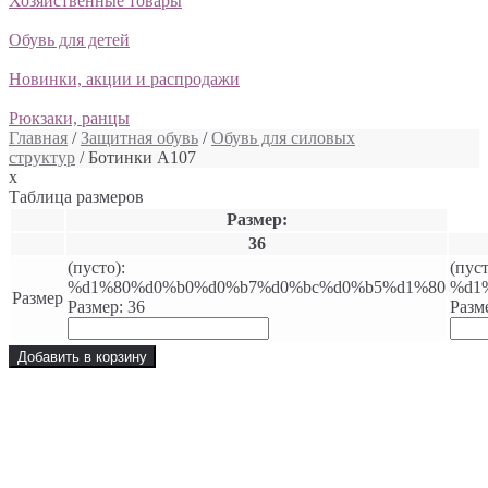
Хозяйственные товары
Обувь для детей
Новинки, акции и распродажи
Рюкзаки, ранцы
Главная
/
Защитная обувь
/
Обувь для силовых
структур
/ Ботинки А107
x
Таблица размеров
Размер:
36
(пусто):
(пуст
%d1%80%d0%b0%d0%b7%d0%bc%d0%b5%d1%80
%d1
Размер
Размер: 36
Разм
Добавить в корзину