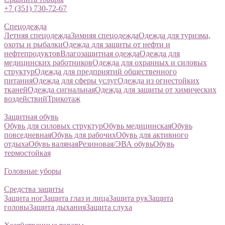
+7 (351) 730-72-67
Спецодежда
Летняя спецодежда
Зимняя спецодежда
Одежда для туризма,
охоты и рыбалки
Одежда для защиты от нефти и
нефтепродуктов
Влагозащитная одежда
Одежда для
медицинских работников
Одежда для охранных и силовых
структур
Одежда для предприятий общественного
питания
Одежда для сферы услуг
Одежда из огнестойких
тканей
Одежда сигнальная
Одежда для защиты от химических
воздействий
Трикотаж
Защитная обувь
Обувь для силовых структур
Обувь медицинская
Обувь
повседневная
Обувь для рабочих
Обувь для активного
отдыха
Обувь валяная
Резиновая/ЭВА обувь
Обувь
термостойкая
Головные уборы
Средства защиты
Защита ног
Защита глаз и лица
Защита рук
Защита
головы
Защита дыхания
Защита слуха