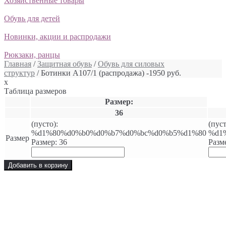
Хозяйственные товары
Обувь для детей
Новинки, акции и распродажи
Рюкзаки, ранцы
Главная
/
Защитная обувь
/
Обувь для силовых
структур
/ Ботинки А107/1 (распродажа) -1950 руб.
x
Таблица размеров
Размер:
36
(пусто):
(пуст
%d1%80%d0%b0%d0%b7%d0%bc%d0%b5%d1%80
%d1
Размер
Размер: 36
Разм
Добавить в корзину