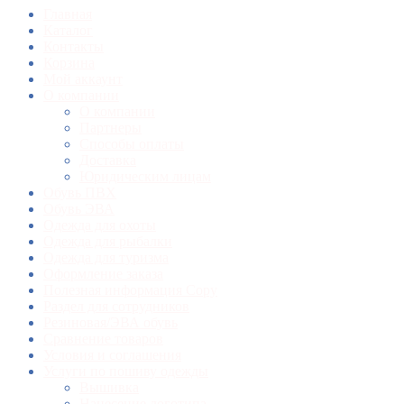
Главная
Каталог
Контакты
Корзина
Мой аккаунт
О компании
О компании
Партнеры
Способы оплаты
Доставка
Юридическим лицам
Обувь ПВХ
Обувь ЭВА
Одежда для охоты
Одежда для рыбалки
Одежда для туризма
Оформление заказа
Полезная информация Copy
Раздел для сотрудников
Резиновая/ЭВА обувь
Сравнение товаров
Условия и соглашения
Услуги по пошиву одежды
Вышивка
Нанесение логотипа