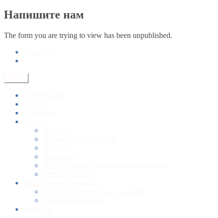
Напишите нам
The form you are trying to view has been unpublished.
Корзина
Меню
О компании
Каталог
Контакты
Услуги
Нашивки
Фирменные наклейки
Шеврон
Вышивка
Шелкография или трафаретная печать
Термоперенос
Полезная информация
Карта климатических условий
Таблица размеров
Новости