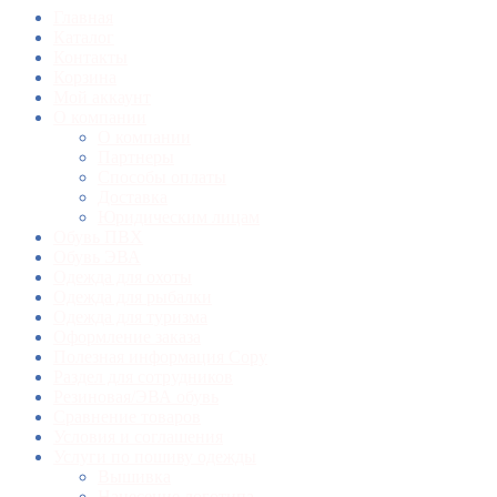
Главная
Каталог
Контакты
Корзина
Мой аккаунт
О компании
О компании
Партнеры
Способы оплаты
Доставка
Юридическим лицам
Обувь ПВХ
Обувь ЭВА
Одежда для охоты
Одежда для рыбалки
Одежда для туризма
Оформление заказа
Полезная информация Copy
Раздел для сотрудников
Резиновая/ЭВА обувь
Сравнение товаров
Условия и соглашения
Услуги по пошиву одежды
Вышивка
Нанесение логотипа