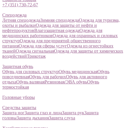
+7 (351) 730-72-67
Спецодежда
Летняя спецодежда
Зимняя спецодежда
Одежда для туризма,
охоты и рыбалки
Одежда для защиты от нефти и
нефтепродуктов
Влагозащитная одежда
Одежда для
медицинских работников
Одежда для охранных и силовых
структур
Одежда для предприятий общественного
питания
Одежда для сферы услуг
Одежда из огнестойких
тканей
Одежда сигнальная
Одежда для защиты от химических
воздействий
Трикотаж
Защитная обувь
Обувь для силовых структур
Обувь медицинская
Обувь
повседневная
Обувь для рабочих
Обувь для активного
отдыха
Обувь валяная
Резиновая/ЭВА обувь
Обувь
термостойкая
Головные уборы
Средства защиты
Защита ног
Защита глаз и лица
Защита рук
Защита
головы
Защита дыхания
Защита слуха