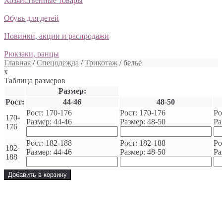
Хозяйственные товары
Обувь для детей
Новинки, акции и распродажи
Рюкзаки, ранцы
Главная
/
Спецодежда
/
Трикотаж
/ белье
x
Таблица размеров
Размер:
Рост:
44-46
48-50
Рост: 170-176
Рост: 170-176
Ро
170-
Размер: 44-46
Размер: 48-50
Ра
176
Рост: 182-188
Рост: 182-188
Ро
182-
Размер: 44-46
Размер: 48-50
Ра
188
Добавить в корзину