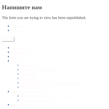
Напишите нам
The form you are trying to view has been unpublished.
Корзина
Меню
О компании
Каталог
Контакты
Услуги
Нашивки
Фирменные наклейки
Шеврон
Вышивка
Шелкография или трафаретная печать
Термоперенос
Полезная информация
Карта климатических условий
Таблица размеров
Новости