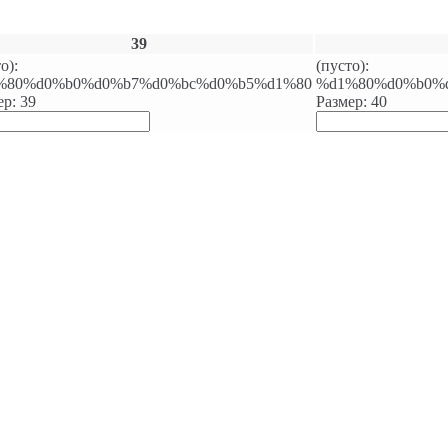
39
о):
(пусто):
%80%d0%b0%d0%b7%d0%bc%d0%b5%d1%80
%d1%80%d0%b0%
ер: 39
Размер: 40