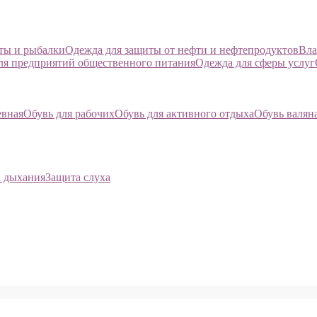
оты и рыбалки
Одежда для защиты от нефти и нефтепродуктов
Вла
ля предприятий общественного питания
Одежда для сферы услуг
евная
Обувь для рабочих
Обувь для активного отдыха
Обувь валян
 дыхания
Защита слуха