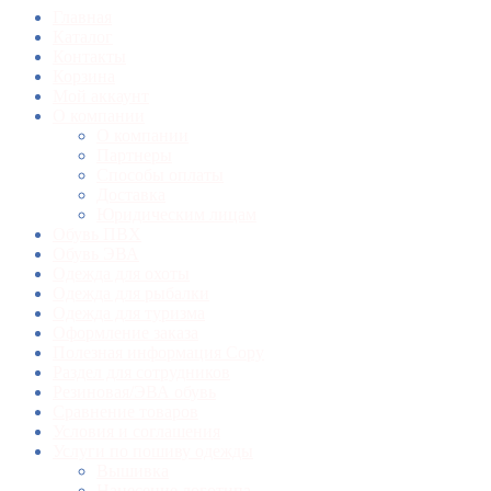
Главная
Каталог
Контакты
Корзина
Мой аккаунт
О компании
О компании
Партнеры
Способы оплаты
Доставка
Юридическим лицам
Обувь ПВХ
Обувь ЭВА
Одежда для охоты
Одежда для рыбалки
Одежда для туризма
Оформление заказа
Полезная информация Copy
Раздел для сотрудников
Резиновая/ЭВА обувь
Сравнение товаров
Условия и соглашения
Услуги по пошиву одежды
Вышивка
Нанесение логотипа