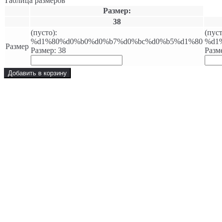
Таблица размеров
Размер:
38
(пусто):
(пуст
%d1%80%d0%b0%d0%b7%d0%bc%d0%b5%d1%80
%d1
Размер
Размер: 38
Разм
Добавить в корзину