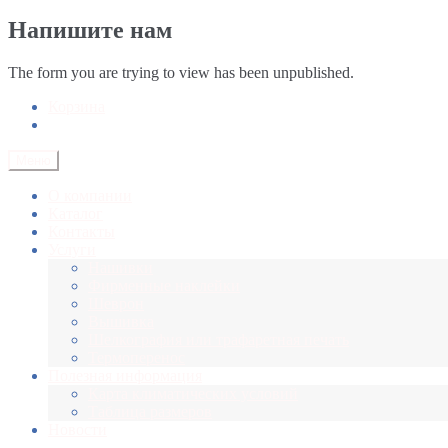
Напишите нам
The form you are trying to view has been unpublished.
Корзина
Меню
О компании
Каталог
Контакты
Услуги
Нашивки
Фирменные наклейки
Шеврон
Вышивка
Шелкография или трафаретная печать
Термоперенос
Полезная информация
Карта климатических условий
Таблица размеров
Новости