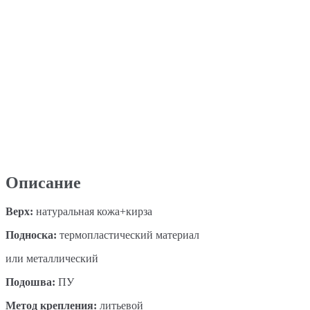
Описание
Верх
:
натуральная кожа+кирза
Подноска
:
термопластический материал
или металлический
Под
ошва
:
ПУ
Метод крепления
:
литьевой