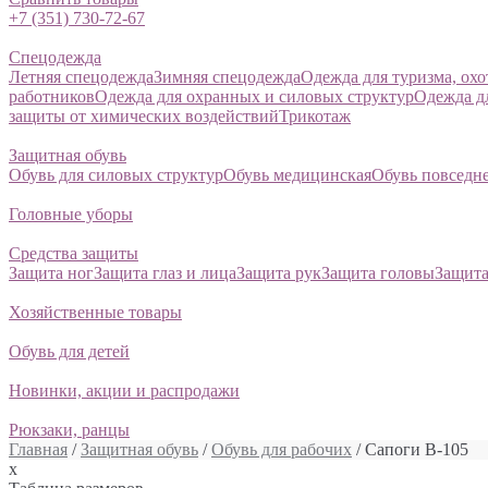
+7 (351) 730-72-67
Спецодежда
Летняя спецодежда
Зимняя спецодежда
Одежда для туризма, ох
работников
Одежда для охранных и силовых структур
Одежда д
защиты от химических воздействий
Трикотаж
Защитная обувь
Обувь для силовых структур
Обувь медицинская
Обувь повседн
Головные уборы
Средства защиты
Защита ног
Защита глаз и лица
Защита рук
Защита головы
Защита
Хозяйственные товары
Обувь для детей
Новинки, акции и распродажи
Рюкзаки, ранцы
Главная
/
Защитная обувь
/
Обувь для рабочих
/ Сапоги В-105
x