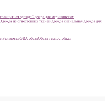
гозащитная одежда
Одежда для медицинских
Одежда из огнестойких тканей
Одежда сигнальная
Одежда для
ая
Резиновая/ЭВА обувь
Обувь термостойкая