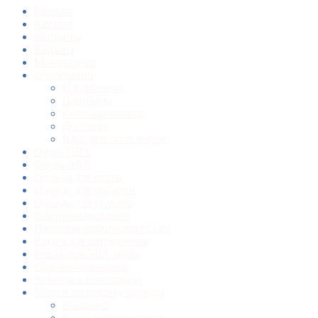
Главная
Каталог
Контакты
Корзина
Мой аккаунт
О компании
О компании
Партнеры
Способы оплаты
Доставка
Юридическим лицам
Обувь ПВХ
Обувь ЭВА
Одежда для охоты
Одежда для рыбалки
Одежда для туризма
Оформление заказа
Полезная информация Copy
Раздел для сотрудников
Резиновая/ЭВА обувь
Сравнение товаров
Условия и соглашения
Услуги по пошиву одежды
Вышивка
Нанесение логотипа