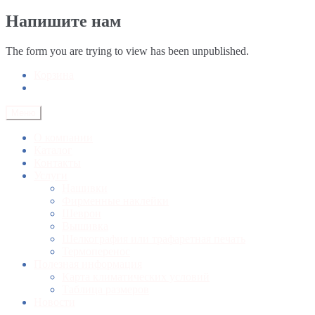
Напишите нам
The form you are trying to view has been unpublished.
Корзина
Меню
О компании
Каталог
Контакты
Услуги
Нашивки
Фирменные наклейки
Шеврон
Вышивка
Шелкография или трафаретная печать
Термоперенос
Полезная информация
Карта климатических условий
Таблица размеров
Новости