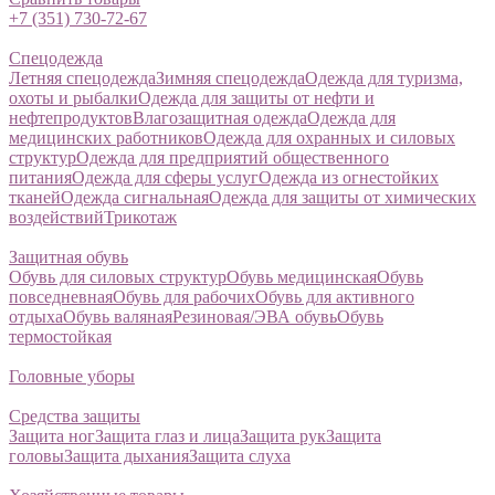
+7 (351) 730-72-67
Спецодежда
Летняя спецодежда
Зимняя спецодежда
Одежда для туризма,
охоты и рыбалки
Одежда для защиты от нефти и
нефтепродуктов
Влагозащитная одежда
Одежда для
медицинских работников
Одежда для охранных и силовых
структур
Одежда для предприятий общественного
питания
Одежда для сферы услуг
Одежда из огнестойких
тканей
Одежда сигнальная
Одежда для защиты от химических
воздействий
Трикотаж
Защитная обувь
Обувь для силовых структур
Обувь медицинская
Обувь
повседневная
Обувь для рабочих
Обувь для активного
отдыха
Обувь валяная
Резиновая/ЭВА обувь
Обувь
термостойкая
Головные уборы
Средства защиты
Защита ног
Защита глаз и лица
Защита рук
Защита
головы
Защита дыхания
Защита слуха