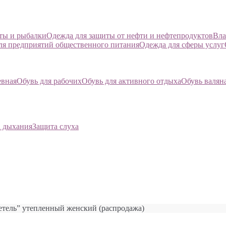
оты и рыбалки
Одежда для защиты от нефти и нефтепродуктов
Вла
ля предприятий общественного питания
Одежда для сферы услуг
евная
Обувь для рабочих
Обувь для активного отдыха
Обувь валян
 дыхания
Защита слуха
етель” утепленный женский (распродажа)