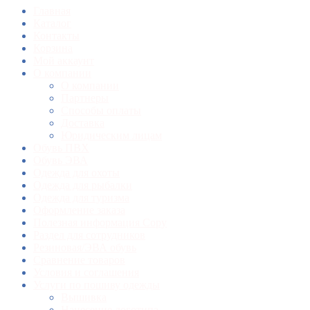
Главная
Каталог
Контакты
Корзина
Мой аккаунт
О компании
О компании
Партнеры
Способы оплаты
Доставка
Юридическим лицам
Обувь ПВХ
Обувь ЭВА
Одежда для охоты
Одежда для рыбалки
Одежда для туризма
Оформление заказа
Полезная информация Copy
Раздел для сотрудников
Резиновая/ЭВА обувь
Сравнение товаров
Условия и соглашения
Услуги по пошиву одежды
Вышивка
Нанесение логотипа