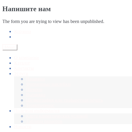
Напишите нам
The form you are trying to view has been unpublished.
Корзина
Меню
О компании
Каталог
Контакты
Услуги
Нашивки
Фирменные наклейки
Шеврон
Вышивка
Шелкография или трафаретная печать
Термоперенос
Полезная информация
Карта климатических условий
Таблица размеров
Новости