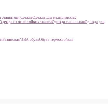
гозащитная одежда
Одежда для медицинских
Одежда из огнестойких тканей
Одежда сигнальная
Одежда для
ая
Резиновая/ЭВА обувь
Обувь термостойкая