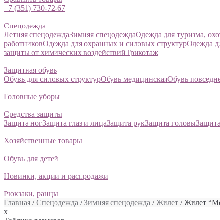
+7 (351) 730-72-67
Спецодежда
Летняя спецодежда
Зимняя спецодежда
Одежда для туризма, ох
работников
Одежда для охранных и силовых структур
Одежда д
защиты от химических воздействий
Трикотаж
Защитная обувь
Обувь для силовых структур
Обувь медицинская
Обувь повседн
Головные уборы
Средства защиты
Защита ног
Защита глаз и лица
Защита рук
Защита головы
Защита
Хозяйственные товары
Обувь для детей
Новинки, акции и распродажи
Рюкзаки, ранцы
Главная
/
Спецодежда
/
Зимняя спецодежда
/
Жилет
/ Жилет “М
x