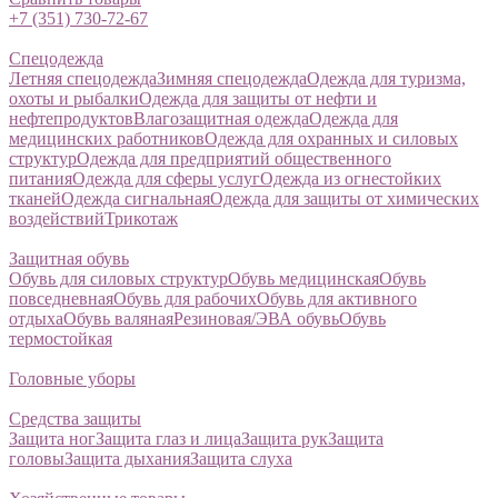
+7 (351) 730-72-67
Спецодежда
Летняя спецодежда
Зимняя спецодежда
Одежда для туризма,
охоты и рыбалки
Одежда для защиты от нефти и
нефтепродуктов
Влагозащитная одежда
Одежда для
медицинских работников
Одежда для охранных и силовых
структур
Одежда для предприятий общественного
питания
Одежда для сферы услуг
Одежда из огнестойких
тканей
Одежда сигнальная
Одежда для защиты от химических
воздействий
Трикотаж
Защитная обувь
Обувь для силовых структур
Обувь медицинская
Обувь
повседневная
Обувь для рабочих
Обувь для активного
отдыха
Обувь валяная
Резиновая/ЭВА обувь
Обувь
термостойкая
Головные уборы
Средства защиты
Защита ног
Защита глаз и лица
Защита рук
Защита
головы
Защита дыхания
Защита слуха