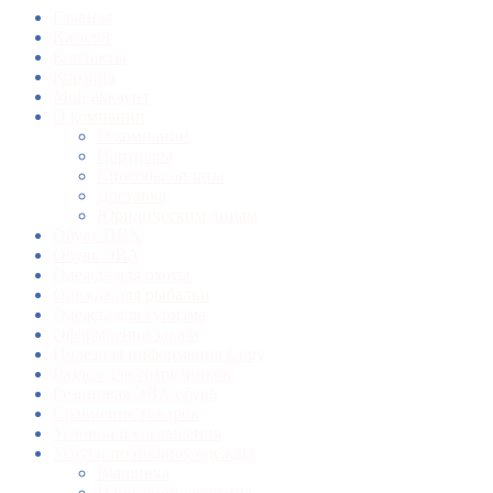
Главная
Каталог
Контакты
Корзина
Мой аккаунт
О компании
О компании
Партнеры
Способы оплаты
Доставка
Юридическим лицам
Обувь ПВХ
Обувь ЭВА
Одежда для охоты
Одежда для рыбалки
Одежда для туризма
Оформление заказа
Полезная информация Copy
Раздел для сотрудников
Резиновая/ЭВА обувь
Сравнение товаров
Условия и соглашения
Услуги по пошиву одежды
Вышивка
Нанесение логотипа