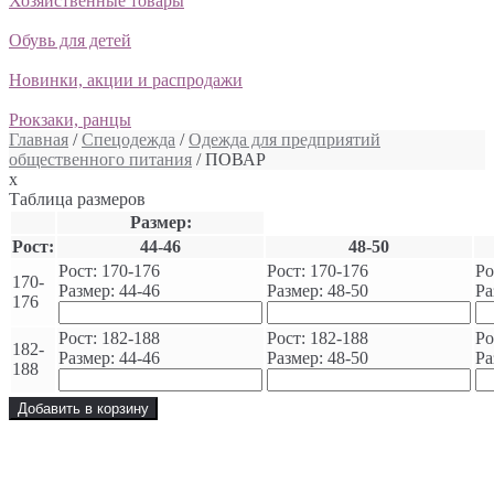
Хозяйственные товары
Обувь для детей
Новинки, акции и распродажи
Рюкзаки, ранцы
Главная
/
Спецодежда
/
Одежда для предприятий
общественного питания
/ ПОВАР
x
Таблица размеров
Размер:
Рост:
44-46
48-50
Рост: 170-176
Рост: 170-176
Ро
170-
Размер: 44-46
Размер: 48-50
Ра
176
Рост: 182-188
Рост: 182-188
Ро
182-
Размер: 44-46
Размер: 48-50
Ра
188
Добавить в корзину