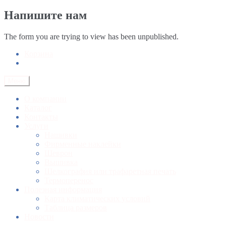
Напишите нам
The form you are trying to view has been unpublished.
Корзина
Меню
О компании
Каталог
Контакты
Услуги
Нашивки
Фирменные наклейки
Шеврон
Вышивка
Шелкография или трафаретная печать
Термоперенос
Полезная информация
Карта климатических условий
Таблица размеров
Новости