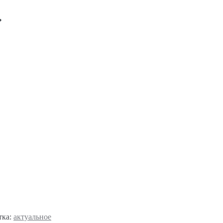
.
тка:
актуальное