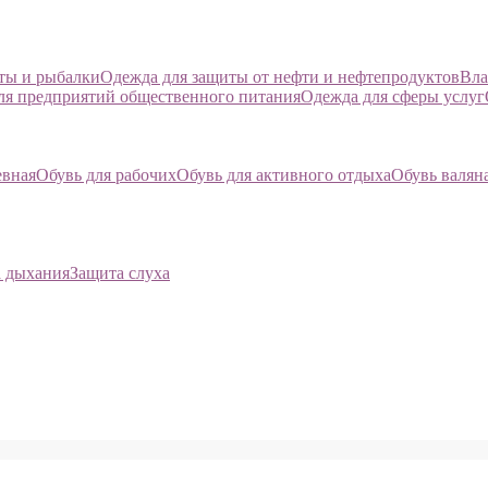
оты и рыбалки
Одежда для защиты от нефти и нефтепродуктов
Вла
ля предприятий общественного питания
Одежда для сферы услуг
евная
Обувь для рабочих
Обувь для активного отдыха
Обувь валян
 дыхания
Защита слуха