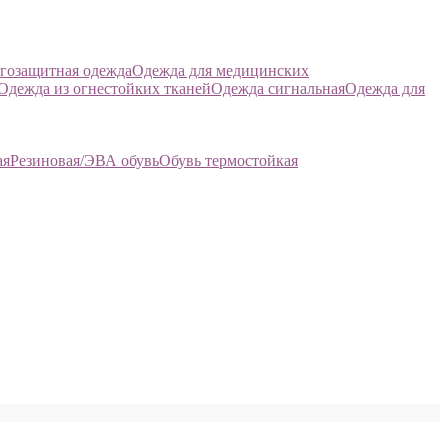
гозащитная одежда
Одежда для медицинских
Одежда из огнестойких тканей
Одежда сигнальная
Одежда для
ая
Резиновая/ЭВА обувь
Обувь термостойкая