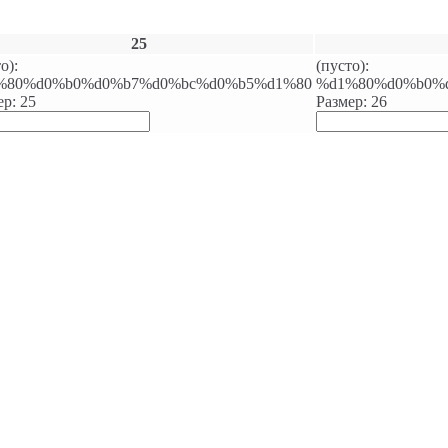
25
о):
(пусто):
%80%d0%b0%d0%b7%d0%bc%d0%b5%d1%80
%d1%80%d0%b0%
ер: 25
Размер: 26