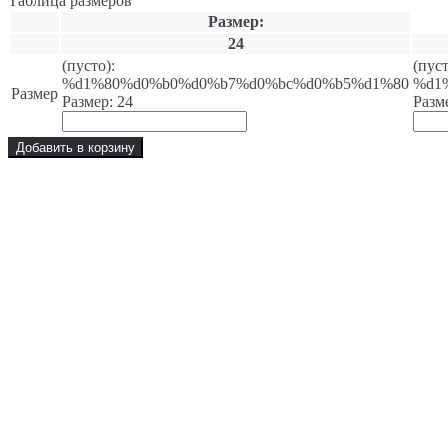
Таблица размеров
Размер:
24
(пусто):
(пуст
%d1%80%d0%b0%d0%b7%d0%bc%d0%b5%d1%80
%d1
Размер
Размер: 24
Разм
Добавить в корзину