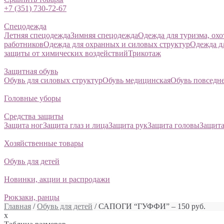
+7 (351) 730-72-67
Спецодежда
Летняя спецодежда
Зимняя спецодежда
Одежда для туризма, ох
работников
Одежда для охранных и силовых структур
Одежда д
защиты от химических воздействий
Трикотаж
Защитная обувь
Обувь для силовых структур
Обувь медицинская
Обувь повседн
Головные уборы
Средства защиты
Защита ног
Защита глаз и лица
Защита рук
Защита головы
Защита
Хозяйственные товары
Обувь для детей
Новинки, акции и распродажи
Рюкзаки, ранцы
Главная
/
Обувь для детей
/ САПОГИ “ГУФФИ” – 150 руб.
x