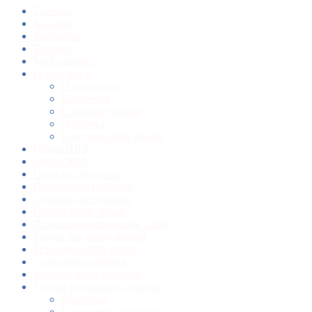
Главная
Каталог
Контакты
Корзина
Мой аккаунт
О компании
О компании
Партнеры
Способы оплаты
Доставка
Юридическим лицам
Обувь ПВХ
Обувь ЭВА
Одежда для охоты
Одежда для рыбалки
Одежда для туризма
Оформление заказа
Полезная информация Copy
Раздел для сотрудников
Резиновая/ЭВА обувь
Сравнение товаров
Условия и соглашения
Услуги по пошиву одежды
Вышивка
Нанесение логотипа