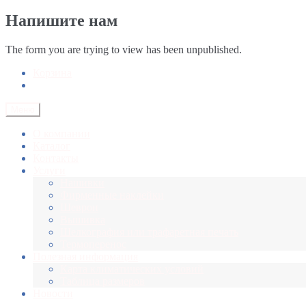
Напишите нам
The form you are trying to view has been unpublished.
Корзина
Меню
О компании
Каталог
Контакты
Услуги
Нашивки
Фирменные наклейки
Шеврон
Вышивка
Шелкография или трафаретная печать
Термоперенос
Полезная информация
Карта климатических условий
Таблица размеров
Новости