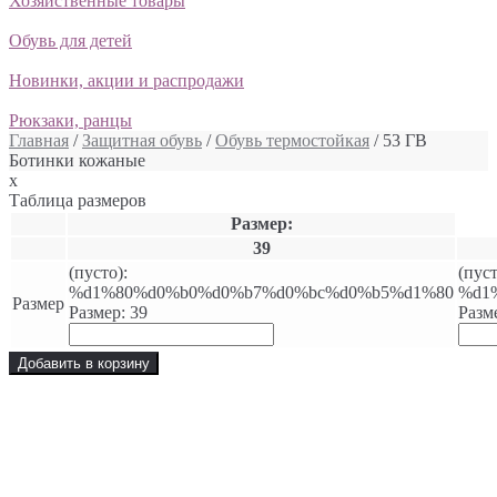
Хозяйственные товары
Обувь для детей
Новинки, акции и распродажи
Рюкзаки, ранцы
Главная
/
Защитная обувь
/
Обувь термостойкая
/ 53 ГВ
Ботинки кожаные
x
Таблица размеров
Размер:
39
(пусто):
(пуст
%d1%80%d0%b0%d0%b7%d0%bc%d0%b5%d1%80
%d1
Размер
Размер: 39
Разм
Добавить в корзину