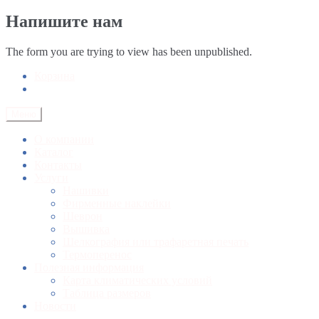
Напишите нам
The form you are trying to view has been unpublished.
Корзина
Меню
О компании
Каталог
Контакты
Услуги
Нашивки
Фирменные наклейки
Шеврон
Вышивка
Шелкография или трафаретная печать
Термоперенос
Полезная информация
Карта климатических условий
Таблица размеров
Новости