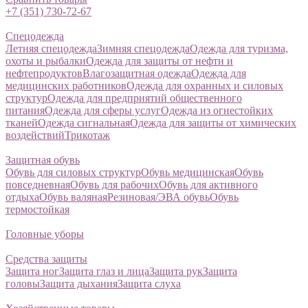
+7 (351) 730-72-67
Спецодежда
Летняя спецодежда
Зимняя спецодежда
Одежда для туризма,
охоты и рыбалки
Одежда для защиты от нефти и
нефтепродуктов
Влагозащитная одежда
Одежда для
медицинских работников
Одежда для охранных и силовых
структур
Одежда для предприятий общественного
питания
Одежда для сферы услуг
Одежда из огнестойких
тканей
Одежда сигнальная
Одежда для защиты от химических
воздействий
Трикотаж
Защитная обувь
Обувь для силовых структур
Обувь медицинская
Обувь
повседневная
Обувь для рабочих
Обувь для активного
отдыха
Обувь валяная
Резиновая/ЭВА обувь
Обувь
термостойкая
Головные уборы
Средства защиты
Защита ног
Защита глаз и лица
Защита рук
Защита
головы
Защита дыхания
Защита слуха