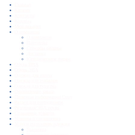
Главная
Каталог
Контакты
Корзина
Мой аккаунт
О компании
О компании
Партнеры
Способы оплаты
Доставка
Юридическим лицам
Обувь ПВХ
Обувь ЭВА
Одежда для охоты
Одежда для рыбалки
Одежда для туризма
Оформление заказа
Полезная информация Copy
Раздел для сотрудников
Резиновая/ЭВА обувь
Сравнение товаров
Условия и соглашения
Услуги по пошиву одежды
Вышивка
Нанесение логотипа